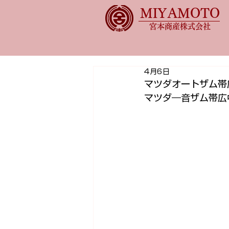
MIYAMOTO
宮本商産株式会社
4月6日
マツダオートザム帯
マツダ―音ザム帯広