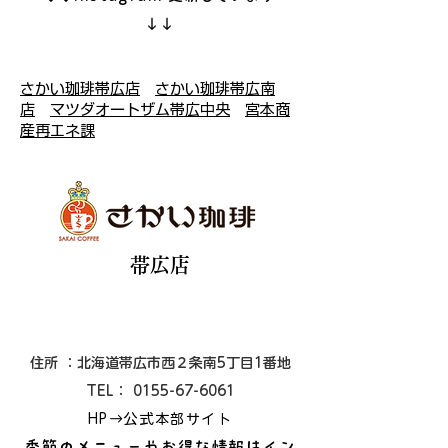
↓↓
さかい珈琲帯広店
さかい珈琲帯広南
店
マツダオートザム帯広中央
宮本商
産再エネ課
​帯広店
住所 ：北海道帯広市西２条南5丁目1番地
TEL： 0155-67-6061
HP→公式本部サイト
季節のメニューやお得な情報はイン