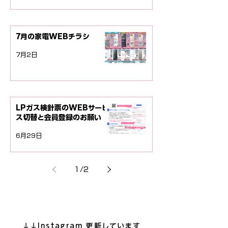
7月の家電WEBチラシ
7月2日
LPガス検針票のWEBサービ
ス切替と会員登録のお願い
6月29日
1
/
2
↓↓Instagram 更新しています