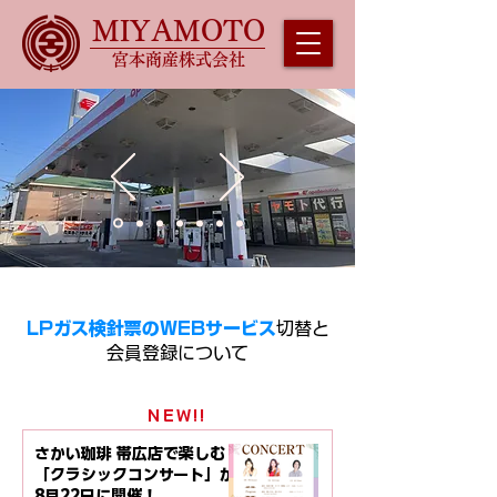
MIYAMOTO
宮本商産株式会社
LPガス検針票のWEBサービス
切替と
会員登録について
NEW!!
さかい珈琲 帯広店で楽しむ
「クラシックコンサート」が
8月22日に開催！